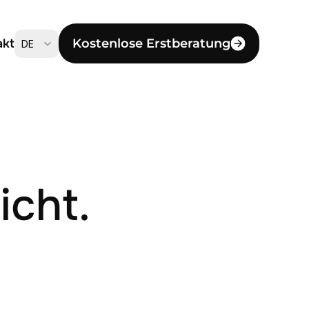
Select Language
akt
Kostenlose Erstberatung
DE
cht.