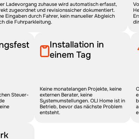
er Ladevorgang zuhause wird automatisch erfasst, 
Vo
rekt zugeordnet und revisionssicher dokumentiert. 
He
ne Eingaben durch Fahrer, kein manueller Abgleich 
Er
ch die Fuhrparkleitung.
di
Installation in 
ngsfest
einem Tag
Keine monatelangen Projekte, keine 
O
hen Steuer- 
externen Berater, keine 
e
e 
Systemumstellungen. OLI Home ist in 
b
ine 
Betrieb, bevor das nächste Problem 
a
entsteht.
e
rk