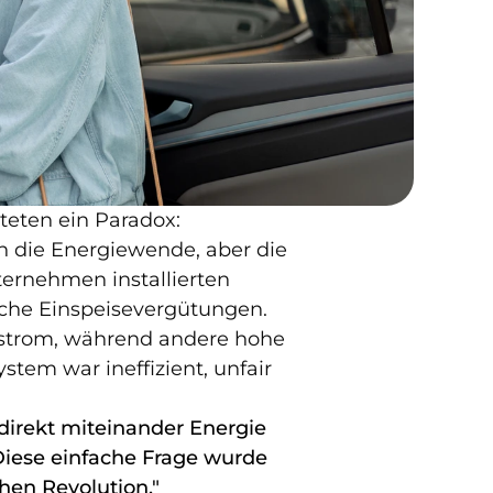
eten ein Paradox: 
n die Energiewende, aber die 
ternehmen installierten 
che Einspeisevergütungen. 
strom, während andere hohe 
em war ineffizient, unfair 
irekt miteinander Energie 
iese einfache Frage wurde 
en Revolution."