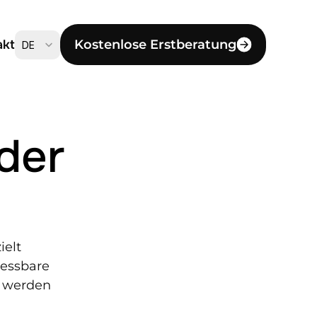
Select Language
akt
Kostenlose Erstberatung
DE
er 
elt 
essbare 
 werden 