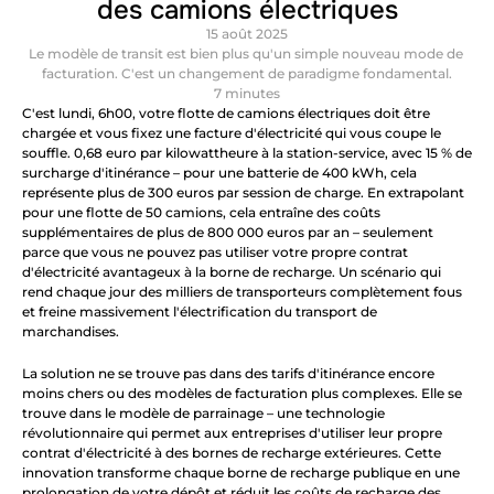
des camions électriques
15 août 2025
Le modèle de transit est bien plus qu'un simple nouveau mode de 
facturation. C'est un changement de paradigme fondamental.
7 minutes
C'est lundi, 6h00, votre flotte de camions électriques doit être 
chargée et vous fixez une facture d'électricité qui vous coupe le 
souffle. 0,68 euro par kilowattheure à la station-service, avec 15 % de 
surcharge d'itinérance – pour une batterie de 400 kWh, cela 
représente plus de 300 euros par session de charge. En extrapolant 
pour une flotte de 50 camions, cela entraîne des coûts 
supplémentaires de plus de 800 000 euros par an – seulement 
parce que vous ne pouvez pas utiliser votre propre contrat 
d'électricité avantageux à la borne de recharge. Un scénario qui 
rend chaque jour des milliers de transporteurs complètement fous 
et freine massivement l'électrification du transport de 
marchandises.
La solution ne se trouve pas dans des tarifs d'itinérance encore 
moins chers ou des modèles de facturation plus complexes. Elle se 
trouve dans le modèle de parrainage – une technologie 
révolutionnaire qui permet aux entreprises d'utiliser leur propre 
contrat d'électricité à des bornes de recharge extérieures. Cette 
innovation transforme chaque borne de recharge publique en une 
prolongation de votre dépôt et réduit les coûts de recharge des 